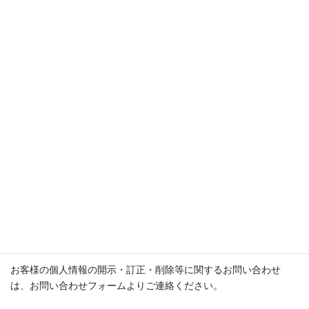
利用目的の達成に必要な範囲で、個人情報の取り扱い
を委託する場合
合併、会社分割、営業譲渡その他の事由によって事業
の承継が行われる場合
当社は、上記（1）に関わらず、お客様へのサービス提供、
お問い合わせ等への対応に関して、当社の関係会社や代理店
より対応させて頂くことが適切と判断される場合に、お客様
の住所、氏名、電話番号等を当該関係会社等へ提供すること
があります。この場合、お客様は当社に対し当該関係会社等
への個人情報提供の停止を請求することができます。
5、個人情報に関するお問い合わせ
お客様の個人情報の開示・訂正・削除等に関するお問い合わせ
は、お問い合わせフォームよりご連絡ください。